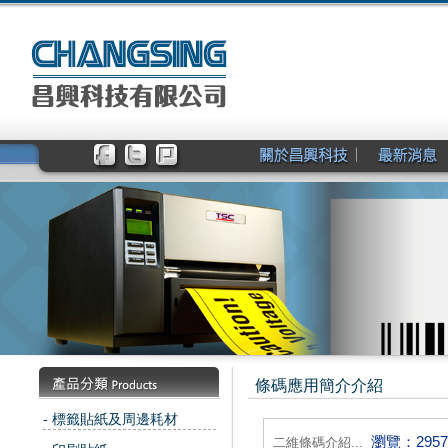
條碼應用簡介介紹
- 標籤貼紙及周邊耗材
瀏覽：2957
二維條碼介紹...