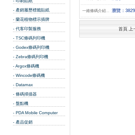
- 印刷貼紙
- 產銷履歷標籤貼紙
瀏覽：3829
一維條碼介紹...
- 蘭花植物標示插牌
- 代客印製服務
首頁 上
- TSC條碼列印機
- Godex條碼列印機
- Zebra條碼列印機
- Argox條碼機
- Wincode條碼機
- Datamax
- 條碼掃描器
- 盤點機
- PDA Mobile Computer
- 產品促銷