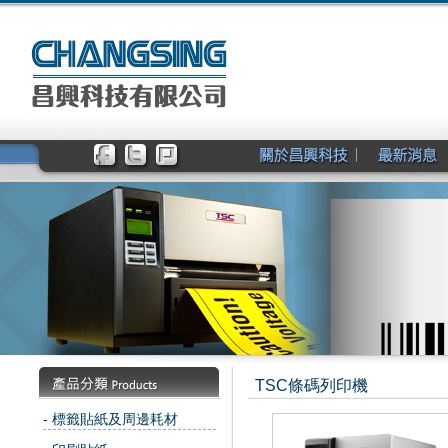
TSC條碼列印機
- 標籤貼紙及周邊耗材