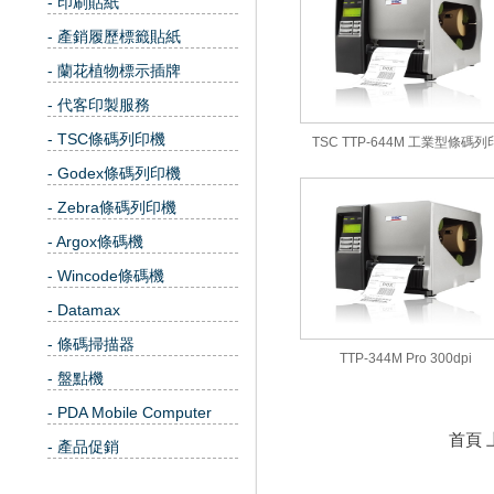
- 印刷貼紙
- 產銷履歷標籤貼紙
- 蘭花植物標示插牌
- 代客印製服務
- TSC條碼列印機
TSC TTP-644M 工業型條碼列
- Godex條碼列印機
- Zebra條碼列印機
- Argox條碼機
- Wincode條碼機
- Datamax
- 條碼掃描器
TTP-344M Pro 300dpi
- 盤點機
- PDA Mobile Computer
首頁 
- 產品促銷